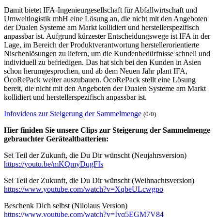
Damit bietet IFA-Ingenieurgesellschaft für Abfallwirtschaft und
Umweltlogistik mbH eine Lösung an, die nicht mit den Angeboten
der Dualen Systeme am Markt kollidiert und herstellerspezifisch
anpassbar ist. Aufgrund kürzester Entscheidungswege ist IFA in der
Lage, im Bereich der Produktverantwortung herstellerorientierte
Nischenlösungen zu liefern, um die Kundenbedürfnisse schnell und
individuell zu befriedigen. Das hat sich bei den Kunden in Asien
schon herumgesprochen, und ab dem Neuen Jahr plant IFA,
ÖcoRePack weiter auszubauen. ÖcoRePack stellt eine Lösung
bereit, die nicht mit den Angeboten der Dualen Systeme am Markt
kollidiert und herstellerspezifisch anpassbar ist.
Infovideos zur Steigerung der Sammelmenge
(0/0)
Hier finiden Sie unsere Clips zur Steigerung der Sammelmenge
gebrauchter Gerätealtbatterien:
Sei Teil der Zukunft, die Du Dir wünscht (Neujahrsversion)
https://youtu.be/mKQmyDqgFIs
Sei Teil der Zukunft, die Du Dir wünscht (Weihnachtsversion)
https://www.youtube.com/watch?v=XqbeULcwgpo
Beschenk Dich selbst (Nilolaus Version)
https://www.youtube.com/watch?v=Iyq5EGM7V84